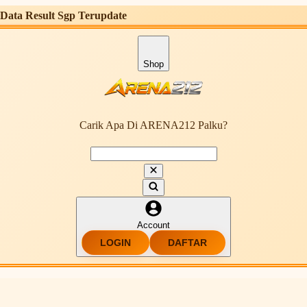
Data Result Sgp Terupdate
Shop
Carik Apa Di ARENA212 Palku?
Account
LOGIN
DAFTAR